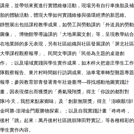
講座，並帶領來賓進行實體維修活動，現場另有自行車換胎及補
胎的體驗活動，體現大學如何實踐維修與循環經濟的新思維。
靜態展出包括課程教學成果，如勞工與勞動課的「外送員的勞動
圖像」、博物館學導論課的「大地果園文創」等，呈現教學結合
在地業師的多元表現，另有社區組織與社區發展課的「屏北社區
大學課程觀察報導」、民間文學課的「民俗為主題的桌遊創
作」；以及場域實踐與學生實作成果，如木梓火把遊庄學生工作
隊觀察報告、東片村時間銀行訪調成果、油車電車轉型難題專題
報導；參與教育部青發署青年壯遊臺灣—尋找感動地圖實踐計
畫，因表現傑出而獲獎的「勇氣飛翔獎」得主「你說的都對對
隊/今天，我想來點家鄉味」及「創新無限獎」得主「澎嶼厭/澎!
金呵勝-澎湖金門厭勝物探索」；以及自我實踐計畫「咚咚咚，
後村『跳』起來：萬丹後村社區跳鼓陣田野實記」等各種精彩的
學生實作內容。