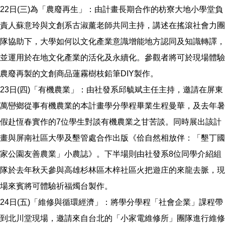
22日(三)為「農廢再生」：由計畫長期合作的枋寮大地小學堂負
責人蘇意玲與文創系古淑薰老師共同主持，講述在搖滾社會力團
隊協助下，大學如何以文化產業意識增能地方認同及知識轉譯，
並運用於在地文化產業的活化及永續化。參觀者將可於現場體驗
農廢再製的文創商品蓮霧樹枝鉛筆DIY製作。
23日(四)「有機農業」：由社發系邱毓斌主任主持，邀請在屏東
萬巒鄉從事有機農業的本計畫學分學程畢業生程曼華，及去年暑
假赴恆春實作的7位學生對談有機農業之甘苦談。同時展出該計
畫與屏南社區大學及墾管處合作出版《佮自然相放伴：「墾丁國
家公園友善農業」小農誌》。下半場則由社發系8位同學介紹組
隊於去年秋天參與高雄杉林區木梓社區火把遊庄的來龍去脈，現
場來賓將可體驗祈福燭台製作。
24日(五)「維修與循環經濟」：將學分學程「社會企業」課程帶
到北川堂現場，邀請來自台北的「小家電維修所」團隊進行維修