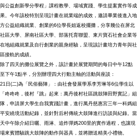
與公益創新學分學程」課程教學、場域實踐、學生提案實作等成
果。今年該校特別呈現計畫在就業端的成效，邀請畢業後進入地
方公益組織就業、創業的6位學長姐返校擺攤，分享幾位在屏北
社區大學、屏南社區大學、部落托育聯盟、東片寶石社會企業等
在地組織就業及自行創業的親身經驗，呈現該計畫培力青年與社
區接軌的成績。
除了四天的攤位展覽之外，該計畫於展覽期間的每日中午12點
至下午1點半，分別辦理四大行動主軸的活動與座談：
21日(二)為「民俗藝陣」：由社會發展學系李芳琳等6位學生以
「咚咚咚，後村『跳』起來：萬丹後村社區跳鼓陣田野實記」組
隊，申請屏大學生自我實踐計畫，進行萬丹慈惠宮三年一科媽組
平安繞境活動紀錄，並針對后村傳統大鼓陣進行訪談與紀錄。當
天中午除介紹日曬、雨淋、追炸彈媽200里的實作過程，也讓現
場來賓體驗跳大鼓陣的動作與器具，並將贈送精美小禮物。