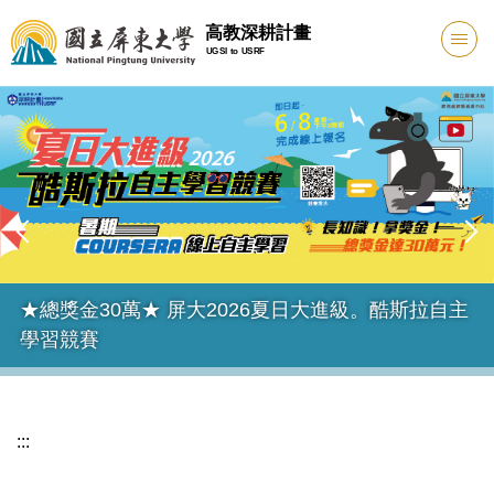
跳
高教深耕計畫
到
UGSI to USRF
主
要
內
容
區
★總獎金30萬★ 屏大2026夏日大進級。酷斯拉自主
學習競賽
:::