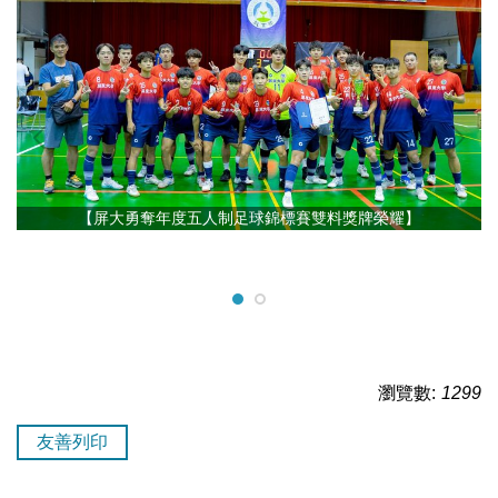
【屏大勇奪年度五人制足球錦標賽雙料獎牌榮耀】
瀏覽數:
1299
友善列印