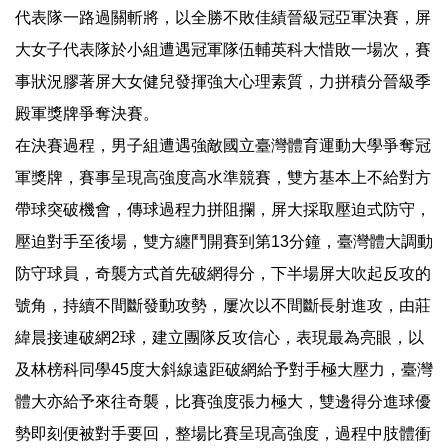
代表隊一路過關斬將，以全勝不敗佳績晉級冠亞軍決賽，屏
大女子代表隊於小組遭遇冠軍隊伍輔英科大惜敗一場次，賽
事狀況膠著屏大女健兒發揮強大心理素質，力拼積分晉級季
殿軍獎牌爭奪決賽。
在決賽過程，男子組遭遇強敵國立臺灣體育運動大學爭奪冠
軍獎牌，賽事呈現高強度高水準競賽，雙方基本上不給對方
帶球突破機會，傳球過程力拼阻攔，屏大採取壓迫式防守，
壓迫對手至後場，雙方纏鬥開賽到第13分鐘，臺灣體大調動
防守球員，奇襲方式首先破網得分，下半場屏大吹起反攻的
號角，持續不間斷發動攻勢，屢次以不間斷長射進攻，由莊
緯晨接連破網2球，建立團隊反攻信心，表現最為亮眼，以
及林榜科同學45度大斜線遠距破網給予對手極大壓力，臺灣
體大亦給予來往奇襲，比賽強度張力極大，雙邊得分進球優
勢即刻便被對手要回，整場比賽呈現高強度，過程中肢體衝