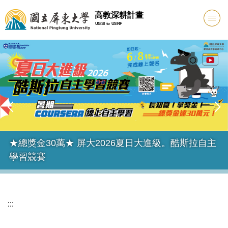
跳
高教深耕計畫
到
UGSI to USRF
主
要
內
容
區
★總獎金30萬★ 屏大2026夏日大進級。酷斯拉自主
學習競賽
:::