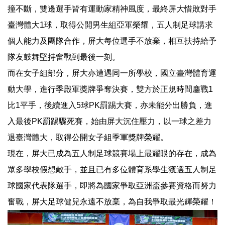
撞不斷，雙邊選手皆有運動家精神風度，最終屏大惜敗對手
臺灣體大1球，取得公開男生組亞軍榮耀，五人制足球講求
個人能力及團隊合作，屏大每位選手不放棄，相互扶持給予
隊友鼓舞堅持奮戰到最後一刻。
而在女子組部分，屏大亦遭遇同一所學校，國立臺灣體育運
動大學，進行季殿軍獎牌爭奪決賽，雙方於正規時間鏖戰1
比1平手，後續進入5球PK罰踢大賽，亦未能分出勝負，進
入最後PK罰踢驟死賽，始由屏大沉住壓力，以一球之差力
退臺灣體大，取得公開女子組季軍獎牌榮耀。
現在，屏大已成為五人制足球競賽場上最耀眼的存在，成為
眾多學校假想敵手，並且已有多位體育系學生獲選五人制足
球國家代表隊選手，即將為國家爭取亞洲盃參賽資格而努力
奮戰，屏大足球健兒永遠不放棄，為自我爭取最光輝榮耀！